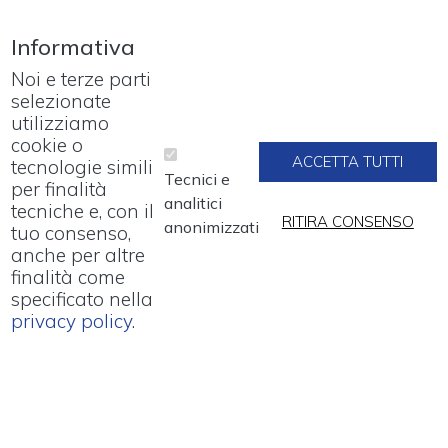
Informativa
Noi e terze parti
selezionate
utilizziamo
cookie o
ACCETTA TUTTI
tecnologie simili
Tecnici e
Sistema di purificazione per argon
per finalità
analitici
tecniche e, con il
liquido per rilevatore ARGONTUBE
RITIRA CONSENSO
anonimizzati
tuo consenso,
(Università di Berna)
anche per altre
finalità come
specificato nella
privacy policy
.