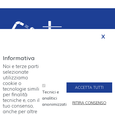
Informativa
Noi e terze parti
selezionate
utilizziamo
Footer menu
PROGETTI
cookie o
ACCETTA TUTTI
tecnologie simili
Tecnici e
per finalità
LAVORA CON NOI
analitici
tecniche e, con il
RITIRA CONSENSO
anonimizzati
tuo consenso,
SEGNALAZIONI
anche per altre